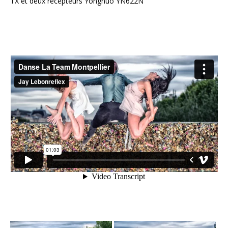
TX et deux récepteurs Yongnuo YN622N