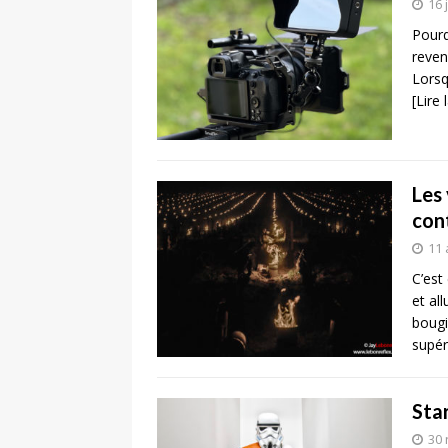
16 
Pourq
reven
Lorsq
[Lire 
Les
cont
11 
C’est
et al
bougi
supér
Sta
30