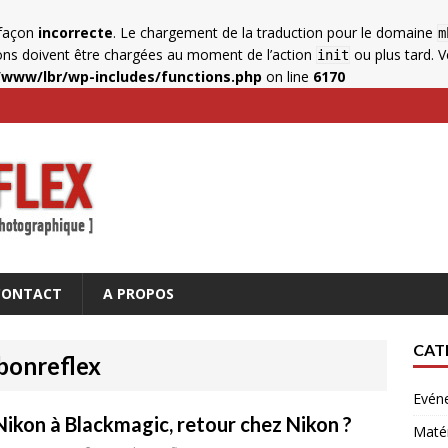
 façon
incorrecte
. Le chargement de la traduction pour le domaine
m
ions doivent être chargées au moment de l’action
ou plus tard. Ve
init
www/lbr/wp-includes/functions.php
on line
6170
CONTACT
A PROPOS
CAT
ebonreflex
Evén
Nikon à Blackmagic, retour chez Nikon ?
Matér