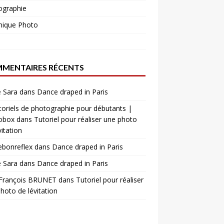
ographie
nique Photo
o
MENTAIRES RÉCENTS
 Sara
dans
Dance draped in Paris
toriels de photographie pour débutants |
obox
dans
Tutoriel pour réaliser une photo
vitation
ebonreflex
dans
Dance draped in Paris
 Sara
dans
Dance draped in Paris
 François BRUNET
dans
Tutoriel pour réaliser
hoto de lévitation