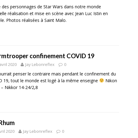
e des personnages de Star Wars dans notre monde
lle réalisation et mise en scène avec Jean Luc Istin en
e. Photos réalisées à Saint Malo.
rmtrooper confinement COVID 19
avril 2020
Jay Lebonreflex
0
urrait penser le contraire mais pendant le confinement du
 19, tout le monde est logé à la même enseigne
Nikon
– Nikkor 14-24/2,8
Rhum
vril 2020
Jay Lebonreflex
0