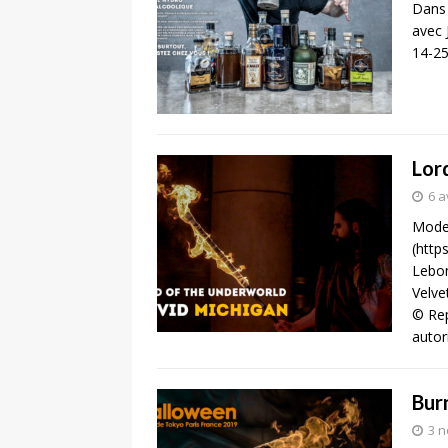
Dans 
avec 
14-25
Lor
6 a
Model
(http
Lebon
Velve
© Rep
autor
Bur
3 