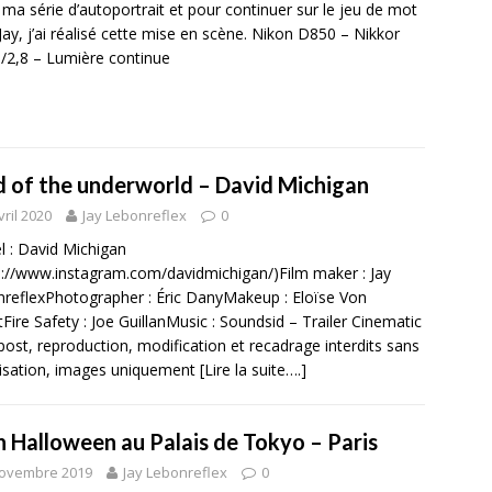
ma série d’autoportrait et pour continuer sur le jeu de mot
Jay, j’ai réalisé cette mise en scène. Nikon D850 – Nikkor
/2,8 – Lumière continue
d of the underworld – David Michigan
vril 2020
Jay Lebonreflex
0
 : David Michigan
s://www.instagram.com/davidmichigan/)Film maker : Jay
reflexPhotographer : Éric DanyMakeup : Eloïse Von
tFire Safety : Joe GuillanMusic : Soundsid – Trailer Cinematic
ost, reproduction, modification et recadrage interdits sans
isation, images uniquement
[Lire la suite….]
n Halloween au Palais de Tokyo – Paris
novembre 2019
Jay Lebonreflex
0