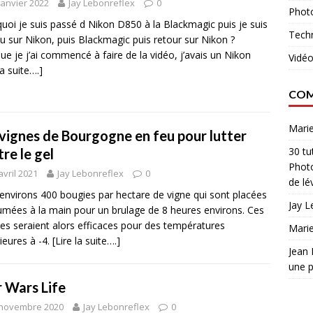
janvier 2022
Jay Lebonreflex
0
Phot
uoi je suis passé d Nikon D850 à la Blackmagic puis je suis
Tech
u sur Nikon, puis Blackmagic puis retour sur Nikon ?
ue je j’ai commencé à faire de la vidéo, j’avais un Nikon
Vidé
la suite….]
COM
Marie
 vignes de Bourgogne en feu pour lutter
30 tu
re le gel
Phot
avril 2021
Jay Lebonreflex
0
de lé
 environs 400 bougies par hectare de vigne qui sont placées
Jay L
lumées à la main pour un brulage de 8 heures environs. Ces
es seraient alors efficaces pour des températures
Marie
ieures à -4.
[Lire la suite….]
Jean
une p
r Wars Life
 novembre 2020
Jay Lebonreflex
0