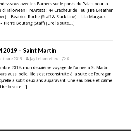
ndez-vous avec les Burners sur le parvis du Palais pour la
e d’Halloween FireArtists : 44 Cracheur de Feu (Fire Breather
er) – Béatrice Roche (Staff & Slack Line) – Lila Margaux
 – Pierre Boutang (Staff)
[Lire la suite….]
 2019 – Saint Martin
octobre 2019
Jay Lebonreflex
0
mbre 2019, mon deuxième voyage de l’année à St Martin !
rs aussi belle, l’ile s’est reconstruite à la suite de l’ouragan
qu’elle a subit deux ans auparavant. Une eau bleue et calme
[Lire la suite….]