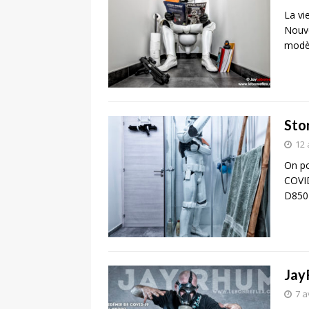
La vi
Nouve
modèl
Sto
12 
On po
COVID
D850 
Jay
7 a