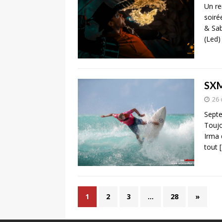
Un re
soiré
& Sab
(Led)
SXM
26 
Septe
Toujou
Irma 
tout
1
2
3
…
28
»