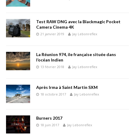
Test RAW DNG avec la Blackmagic Pocket
Camera Cinema 4K
21 janvier 2019
Jay Lebonreflex
La Réunion 974, ile française située dans
l’océan Indien
13 février 2018
Jay Lebonreflex
Après Irma à Saint Martin SXM
18 octobre 2017
Jay Lebonreflex
Burners 2017
18 juin 2017
Jay Lebonreflex