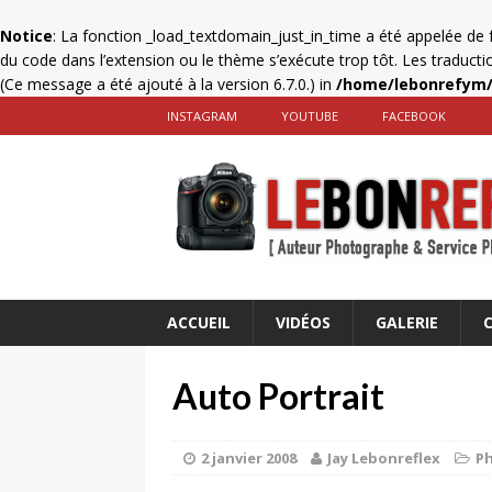
Notice
: La fonction _load_textdomain_just_in_time a été appelée de
du code dans l’extension ou le thème s’exécute trop tôt. Les traduct
(Ce message a été ajouté à la version 6.7.0.) in
/home/lebonrefym/
INSTAGRAM
YOUTUBE
FACEBOOK
ACCUEIL
VIDÉOS
GALERIE
Auto Portrait
2 janvier 2008
Jay Lebonreflex
P