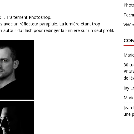
Phot
Tech
ISO… Traitement Photoshop…
 avec un réflecteur parapluie. La lumière étant trop
Vidé
n autour du flash pour rediriger la lumière sur un seul profil.
COM
Marie
30 tu
Phot
de lé
Jay L
Marie
Jean
une p