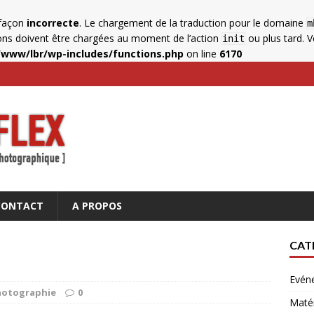
 façon
incorrecte
. Le chargement de la traduction pour le domaine
m
ions doivent être chargées au moment de l’action
ou plus tard. Ve
init
www/lbr/wp-includes/functions.php
on line
6170
CONTACT
A PROPOS
CAT
Evén
hotographie
0
Matér