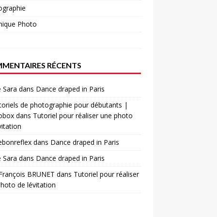
ographie
nique Photo
o
MENTAIRES RÉCENTS
 Sara
dans
Dance draped in Paris
toriels de photographie pour débutants |
obox
dans
Tutoriel pour réaliser une photo
vitation
ebonreflex
dans
Dance draped in Paris
 Sara
dans
Dance draped in Paris
 François BRUNET
dans
Tutoriel pour réaliser
hoto de lévitation