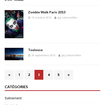
Zombie Walk Paris 2013
13 octobre 2013
Jay Lebonreflex
Toulouse
29 septembre 2013
Jay Lebonreflex
«
1
2
3
4
5
»
CATÉGORIES
Evénement