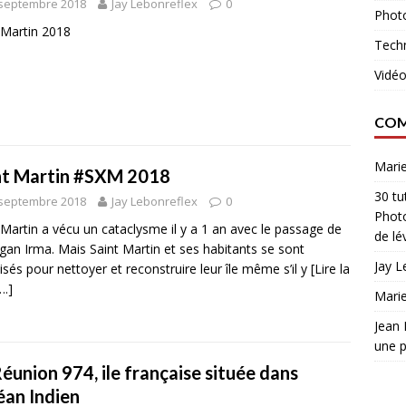
 septembre 2018
Jay Lebonreflex
0
Phot
 Martin 2018
Tech
Vidé
COM
Marie
nt Martin #SXM 2018
30 tu
 septembre 2018
Jay Lebonreflex
0
Phot
 Martin a vécu un cataclysme il y a 1 an avec le passage de
de lé
agan Irma. Mais Saint Martin et ses habitants se sont
Jay L
isés pour nettoyer et reconstruire leur île même s’il y
[Lire la
….]
Marie
Jean
une p
éunion 974, ile française située dans
éan Indien