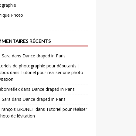
ographie
nique Photo
o
MENTAIRES RÉCENTS
 Sara
dans
Dance draped in Paris
toriels de photographie pour débutants |
obox
dans
Tutoriel pour réaliser une photo
vitation
ebonreflex
dans
Dance draped in Paris
 Sara
dans
Dance draped in Paris
 François BRUNET
dans
Tutoriel pour réaliser
hoto de lévitation