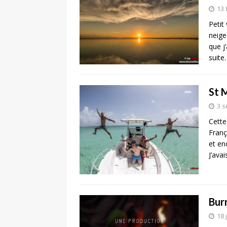
13 
Petit
neige
que j
suite
St 
3 
Cette
Franç
et en
J’ava
Bur
18 