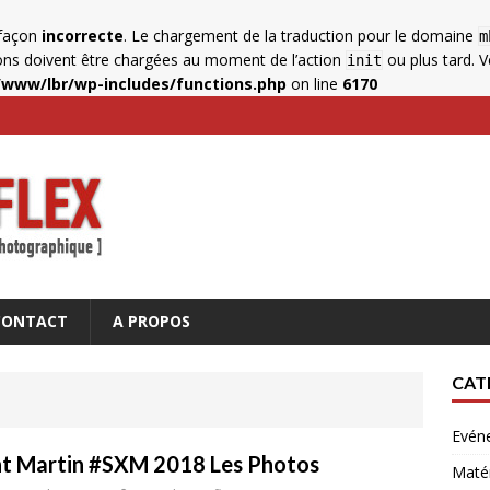
 façon
incorrecte
. Le chargement de la traduction pour le domaine
m
ions doivent être chargées au moment de l’action
ou plus tard. Ve
init
www/lbr/wp-includes/functions.php
on line
6170
CONTACT
A PROPOS
CAT
Evén
nt Martin #SXM 2018 Les Photos
Matér