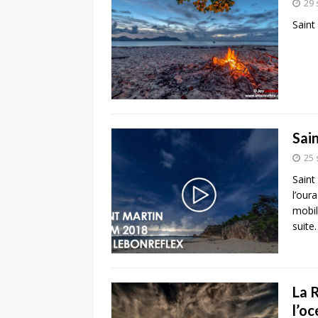
29
Saint
Sai
25
Saint
l’our
mobil
suite
La R
l’oc