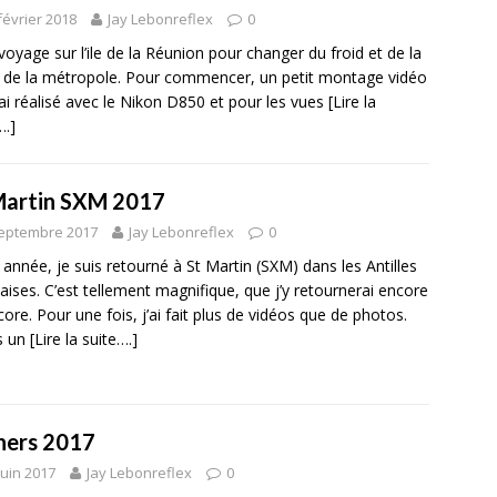
février 2018
Jay Lebonreflex
0
 voyage sur l’ile de la Réunion pour changer du froid et de la
 de la métropole. Pour commencer, un petit montage vidéo
’ai réalisé avec le Nikon D850 et pour les vues
[Lire la
….]
Martin SXM 2017
septembre 2017
Jay Lebonreflex
0
 année, je suis retourné à St Martin (SXM) dans les Antilles
aises. C’est tellement magnifique, que j’y retournerai encore
core. Pour une fois, j’ai fait plus de vidéos que de photos.
is un
[Lire la suite….]
ners 2017
juin 2017
Jay Lebonreflex
0